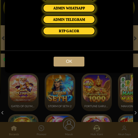
IDR
12,698,423,835
ADMIN WHATSAPP
ADMIN TELEGRAM
RTP GACOR
HOT GAMES
SLOTS
LIVE CASINO
RACE
TOGEL
OL
Game Populer
OK
GATES OF OLYMPUS POP
STORM OF SETH 2
FORTUNE GARUDA 1000
Beranda
Promosi
Masuk
Hub. Kami
Akun Saya